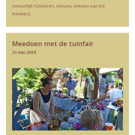
natuurlijk tuinieren
,
nieuws
,
nieuws van De
Kwekerij
Meedoen met de tuinfair
21 mei 2019