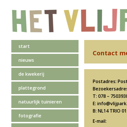
start
Contact me
nieuws
de kwekerij
Postadres: Pos
plattegrond
Bezoekersadres
T: 078 – 750393
natuurlijk tuinieren
E: info@vlijpark
B: NL14 TRIO 0
fotografie
E-mail: