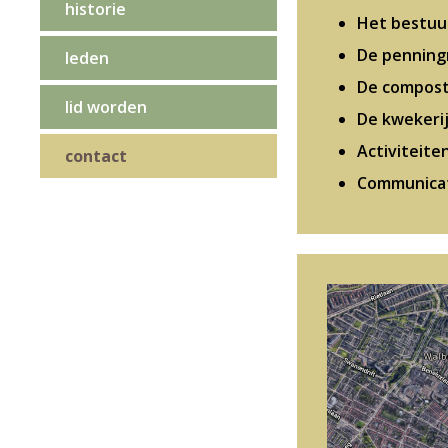
historie
Het bestuur
De penning
leden
De compost
lid worden
De kwekerij
Activiteite
contact
Communicat