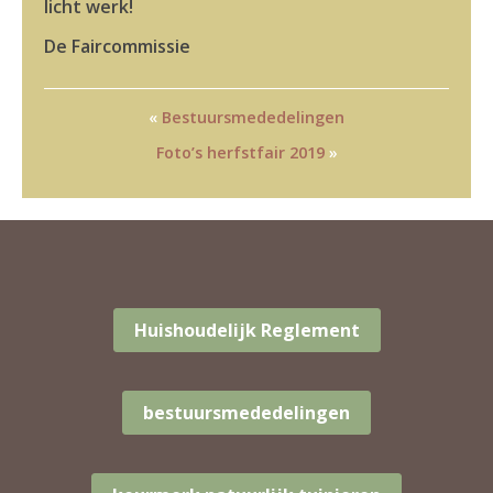
licht werk!
De Faircommissie
«
Bestuursmededelingen
Foto’s herfstfair 2019
»
Huishoudelijk Reglement
bestuursmededelingen