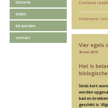
historie
Continue read
leden
Onderwerp:
natu
lid worden
contact
Vier egels 
30 mei 2019
Het is bel
biologische
Sinds kort wone
worden opgevang
bad en brokken.
geschikt is. Vl