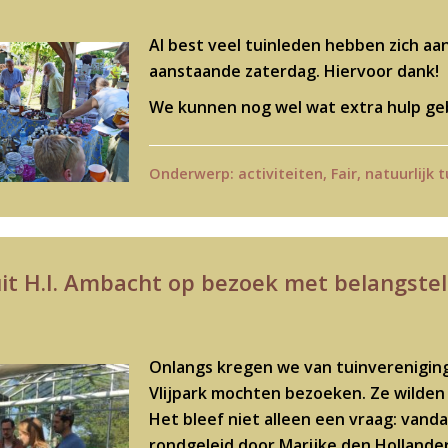
Al best veel tuinleden hebben zich aa
aanstaande zaterdag. Hiervoor dank!
We kunnen nog wel wat extra hulp ge
Onderwerp:
activiteiten
,
Fair
,
natuurlijk t
it H.I. Ambacht op bezoek met belangstell
Onlangs kregen we van tuinverenigin
Vlijpark mochten bezoeken. Ze wilden
Het bleef niet alleen een vraag: vand
rondgeleid door Marijke den Hollande