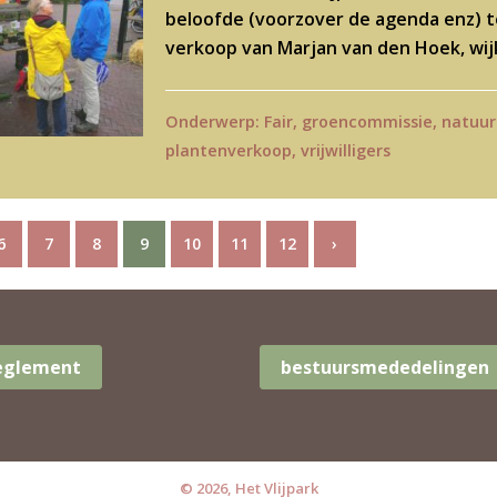
beloofde (voorzover de agenda enz) te
verkoop van Marjan van den Hoek, wi
Onderwerp:
Fair
,
groencommissie
,
natuurl
plantenverkoop
,
vrijwilligers
6
7
8
9
10
11
12
›
Reglement
bestuursmededelingen
© 2026, Het Vlijpark