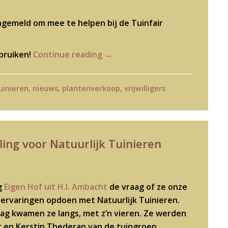
ngemeld om mee te helpen bij de Tuinfair
bruiken!
Continue reading
→
uinieren
,
nieuws
,
plantenverkoop
,
vrijwilligers
ing voor Natuurlijk Tuinieren
g
Eigen Hof uit H.I. Ambacht
de vraag of ze onze
 ervaringen opdoen met Natuurlijk Tuinieren.
aag kwamen ze langs, met z’n vieren. Ze werden
r en Kerstin Thederan van de tuingroep