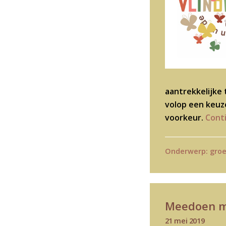
aantrekkelijke 
volop een keuz
voorkeur.
Cont
Onderwerp:
gro
Meedoen me
21 mei 2019