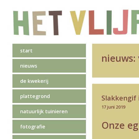
start
nieuws:
nieuws
de kwekerij
plattegrond
Slakkengif 
17 juni 2019
natuurlijk tuinieren
Onze eg
fotografie