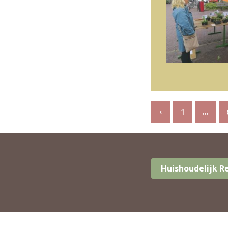
‹
1
…
Huishoudelijk 