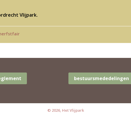
drecht Vlijpark.
herfstfair
Reglement
bestuursmededelingen
© 2026, Het Vlijpark