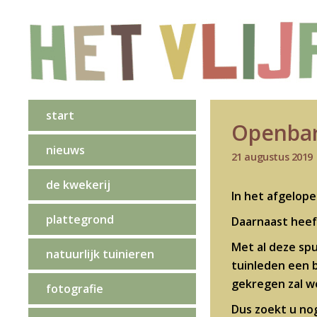
start
Openbar
nieuws
21 augustus 2019
de kwekerij
In het afgelope
plattegrond
Daarnaast heef
Met al deze sp
natuurlijk tuinieren
tuinleden een 
gekregen zal w
fotografie
Dus zoekt u nog