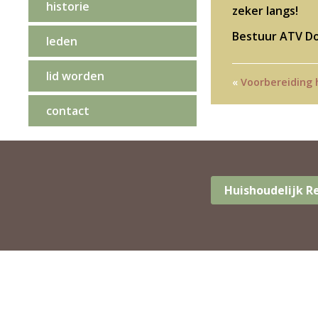
historie
zeker langs!
Bestuur ATV Dor
leden
lid worden
«
Voorbereiding 
contact
Huishoudelijk 