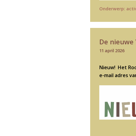
Onderwerp:
acti
De nieuwe 
11 april 2026
Nieuw! Het Roo
e-mail adres va