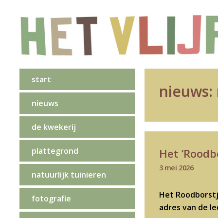
start
nieuws:
nieuws
de kwekerij
plattegrond
Het ‘Roodbo
3 mei 2026
natuurlijk tuinieren
Het Roodborstje
fotografie
adres van de l