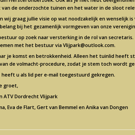
in Herstel onderzoek. Ook als je niet hebt deelgenomen 
 van de onderzochte tuinen en het water in de sloot rele
 wij graag jullie visie op wat noodzakelijk en wenselijk i
 belang bij het gezamenlijk vormgeven van onze verenigin
 bestuur op zoek naar versterking in de rol van secretaris.
nemen met het bestuur via Vlijpark@outlook.com.
naar je komst en betrokkenheid. Alleen het tuinlid heeft s
van de volmacht-procedure, zodat je stem toch wordt ge
heeft u als lid per e-mail toegestuurd gekregen.
e groet,
n ATV Dordrecht Vlijpark
a, Eva de Flart, Gert van Bemmel en Anika van Dongen