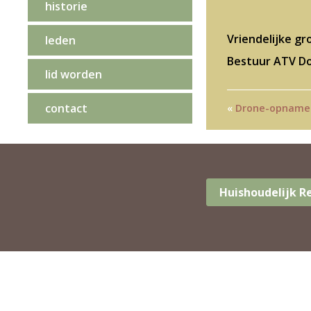
historie
Vriendelijke gr
leden
Bestuur ATV Do
lid worden
contact
«
Drone-opname v
Huishoudelijk 