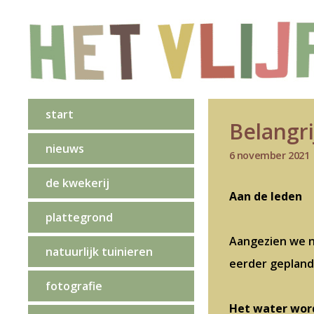
start
Belangri
nieuws
6 november 2021
de kwekerij
Aan de leden
plattegrond
Aangezien we n
natuurlijk tuinieren
eerder gepland
fotografie
H
et water wor