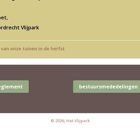
oet,
rdrecht Vlijpark
an onze tuinen in de herfst
Reglement
bestuursmededelingen
© 2026, Het Vlijpark