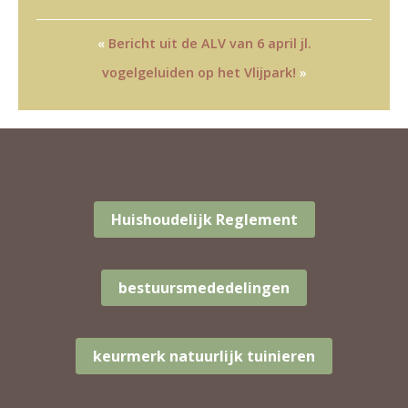
«
Bericht uit de ALV van 6 april jl.
vogelgeluiden op het Vlijpark!
»
Huishoudelijk Reglement
bestuursmededelingen
keurmerk natuurlijk tuinieren