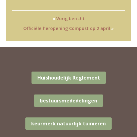
«
Vorig bericht
Officiële heropening Compost op 2 april
»
Huishoudelijk Reglement
bestuursmededelingen
keurmerk natuurlijk tuinieren