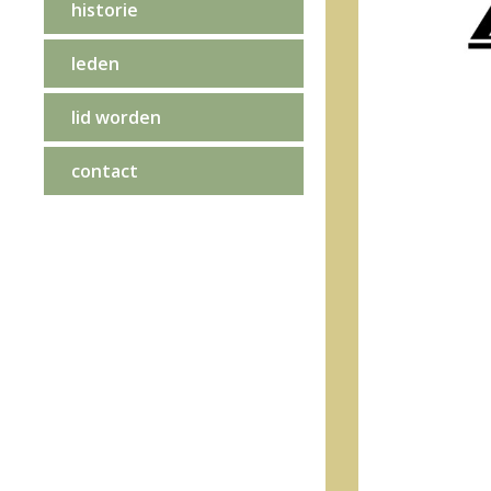
historie
leden
lid worden
contact