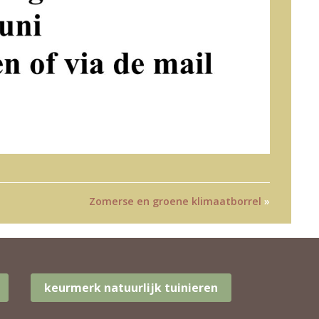
Zomerse en groene klimaatborrel
»
keurmerk natuurlijk tuinieren