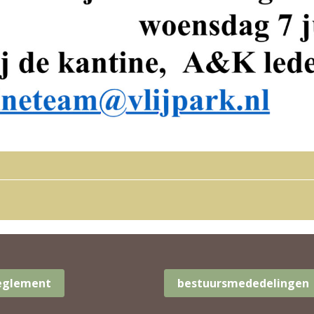
Reglement
bestuursmededelingen