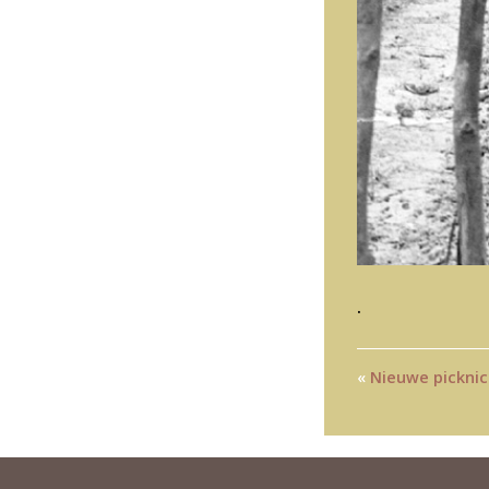
.
«
Nieuwe pickni