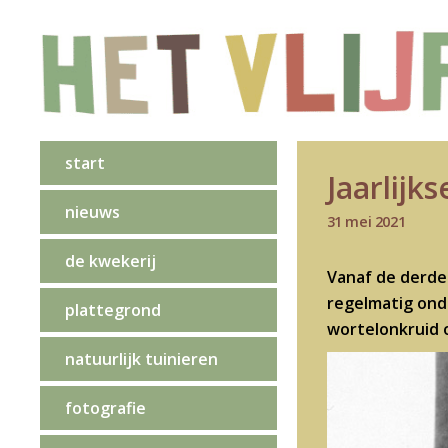
start
Jaarlijk
nieuws
31 mei 2021
de kwekerij
Vanaf de derde
regelmatig ond
plattegrond
wortelonkruid 
natuurlijk tuinieren
fotografie