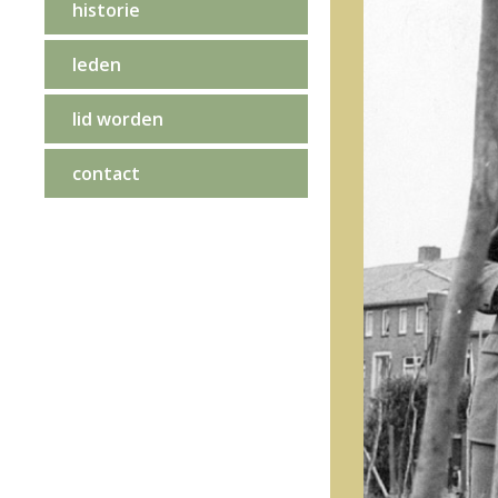
historie
leden
lid worden
contact