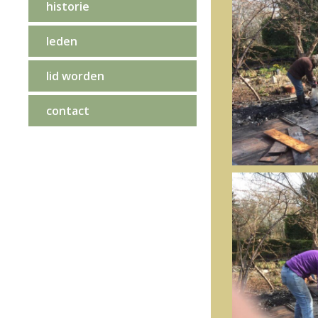
historie
leden
lid worden
contact