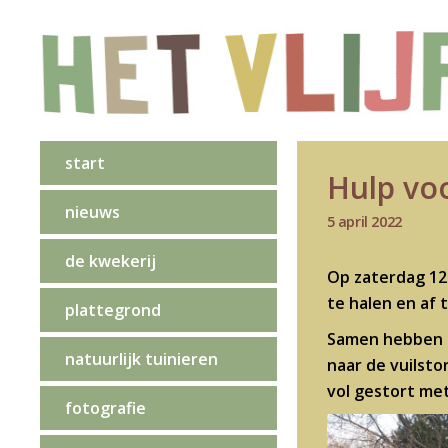
start
Hulp vo
nieuws
5 april 2022
de kwekerij
Op zaterdag 12
te halen en af 
plattegrond
Samen hebben zi
natuurlijk tuinieren
naar de vuilsto
vol gestort met
fotografie