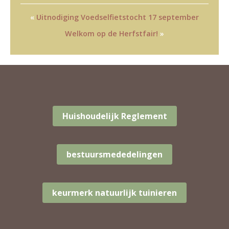
«
Uitnodiging Voedselfietstocht 17 september
Welkom op de Herfstfair!
»
Huishoudelijk Reglement
bestuursmededelingen
keurmerk natuurlijk tuinieren