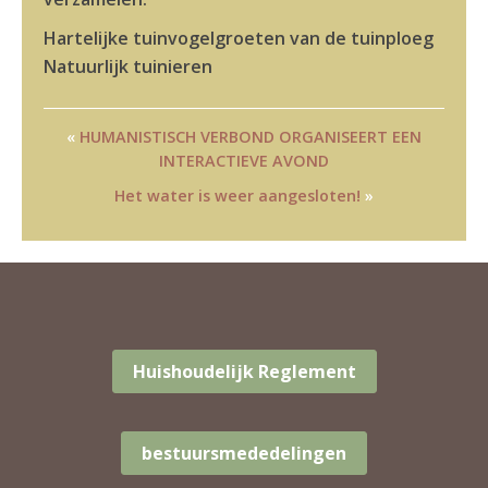
Hartelijke tuinvogelgroeten van de tuinploeg
Natuurlijk tuinieren
«
HUMANISTISCH VERBOND ORGANISEERT EEN
INTERACTIEVE AVOND
Het water is weer aangesloten!
»
Huishoudelijk Reglement
bestuursmededelingen